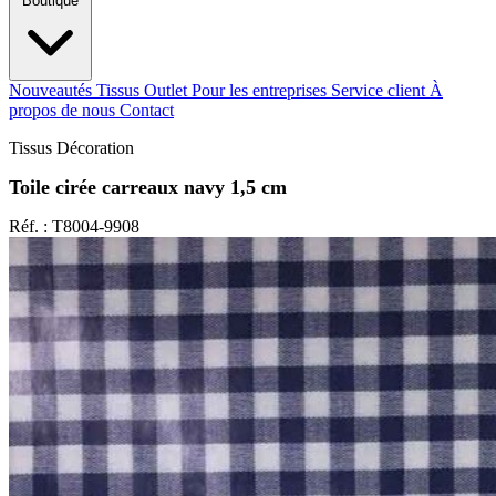
Boutique
Nouveautés
Tissus Outlet
Pour les entreprises
Service client
À
propos de nous
Contact
Tissus Décoration
Toile cirée carreaux navy 1,5 cm
Réf. : T8004-9908