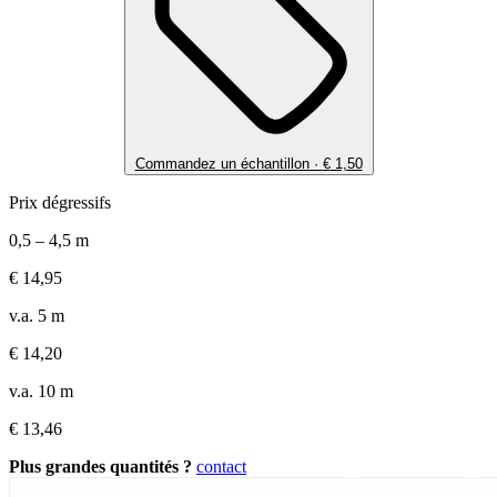
Commandez un échantillon ·
€
1,50
Prix dégressifs
0,5 – 4,5 m
€
14,95
v.a. 5 m
€
14,20
v.a. 10 m
€
13,46
Plus grandes quantités ?
contact