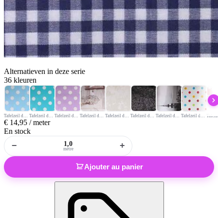
Alternatieven
in deze serie
36 kleuren
Tafelzeil deluxe stip 2 cm lichtblauw
Tafelzeil deluxe aqua met witte stip
Tafelzeil deluxe stip 2 cm lila
Tafelzeil deluxe roos/vlinder/sleutel
Tafelzeil deluxe ton-sur-ton roos ecru
Tafelzeil deluxe ornament zwart
Tafelzeil deluxe skyline
Tafelzeil deluxe multicolor stip
€
14,95
/ meter
En stock
−
+
mètre
Ajouter au panier