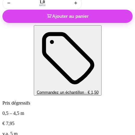
−
+
mètre
Ajouter au panier
Commandez un échantillon ·
€
1,50
Prix dégressifs
0,5 – 4,5 m
€
7,95
v.a. 5 m