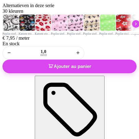
Alternatieven
in deze serie
30 kleuren
Poplin stof klok
Katoen stof piraat
Katoen stof lippen
Poplin stof uil roze
Poplin stof kraai roze
Poplin stof kraai beige
Poplin stof mille fleur groen
Poplin stof fantasie margriet rood
€
7,95
/ meter
En stock
−
+
mètre
Ajouter au panier