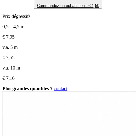
Commandez un échantillon ·
€
1,50
Prix dégressifs
0,5 – 4,5 m
€
7,95
v.a. 5 m
€
7,55
v.a. 10 m
€
7,16
Plus grandes quantités ?
contact