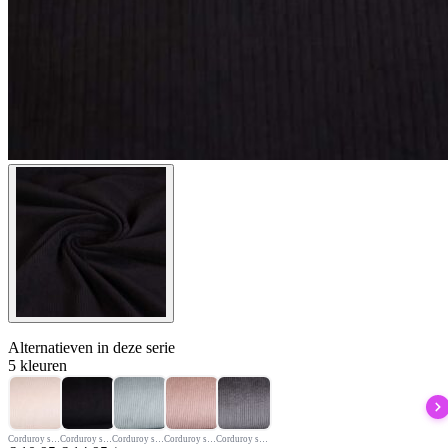
Alternatieven
in deze serie
5 kleuren
Corduroy stof off white
Corduroy stretch stof zwart
Corduroy stof breedte rib stretch
Corduroy stretch oud roze
Corduroy stretch stof grijs