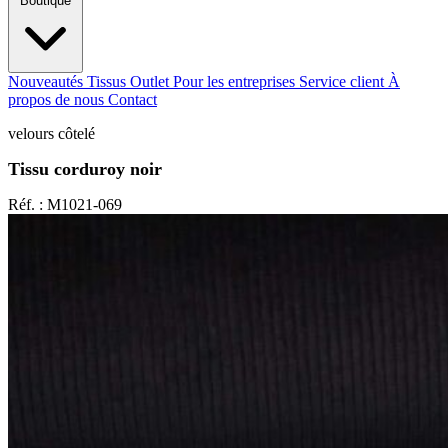
Boutique
Nouveautés
Tissus Outlet
Pour les entreprises
Service client
À
propos de nous
Contact
velours côtelé
Tissu corduroy noir
Réf. : M1021-069