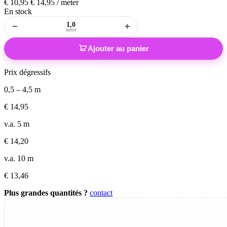
€
10,95
€
14,95
/ meter
En stock
−
+
mètre
Ajouter au panier
Prix dégressifs
0,5 – 4,5 m
€
14,95
v.a. 5 m
€
14,20
v.a. 10 m
€
13,46
Plus grandes quantités ?
contact