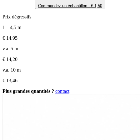
Commandez un échantillon ·
€
1,50
Prix dégressifs
1 – 4,5 m
€
14,95
v.a. 5 m
€
14,20
v.a. 10 m
€
13,46
Plus grandes quantités ?
contact