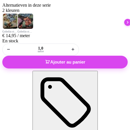
Alternatieven
in deze serie
2 kleuren
Gobelin stof ecru
Gobelin stof grote bloem zwart
€
14,95
/ meter
En stock
−
+
mètre
Ajouter au panier