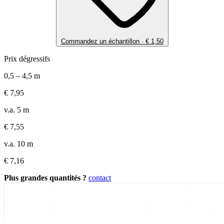
Commandez un échantillon ·
€
1,50
Prix dégressifs
0,5 – 4,5 m
€
7,95
v.a. 5 m
€
7,55
v.a. 10 m
€
7,16
Plus grandes quantités ?
contact