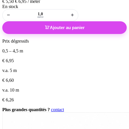
€
5,50
€
6,95
/ meter
En stock
−
+
mètre
Ajouter au panier
Prix dégressifs
0,5 – 4,5 m
€
6,95
v.a. 5 m
€
6,60
v.a. 10 m
€
6,26
Plus grandes quantités ?
contact