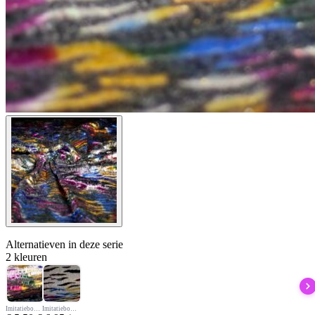
Alternatieven
in deze serie
2 kleuren
Imitatiebont zwart multicolor foil streep
Imitatiebont wit multicolor foil streep